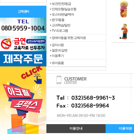
+ 보건/안전/응급
+ 인체모형/실습모형
고객센터
+ 포스터/판넬/액자
+ 완구/용품
+ 교과학습/일반
+ TV 프로그램
+ 장애아동을 위한 교육자료
+ 공지사항
+ 질문과 답변
+ 이용후기
+ 유아용품
이용안내
이용약관