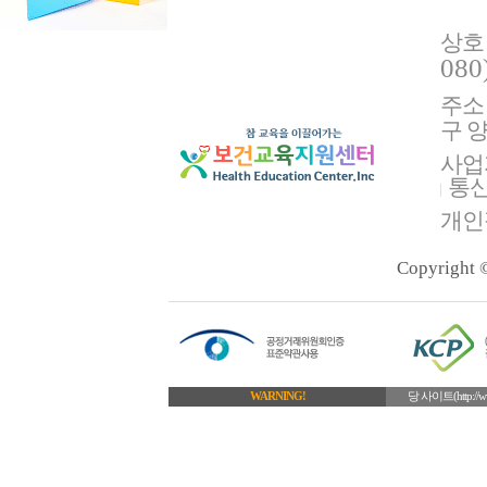
상호
080
주소 
구 양
사업
통
개인
Copyright
WARNING!
당 사이트(http: