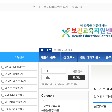
로그인
아이디/비밀번호 찾기
회원가입
포인트 사용 안내!
3가지 신제품 안내
흡연예방교육-금연골든벨, 인형극
이용안내
만들기/문구
성 교육
금연/마약/약물
음주
1.신제품 출시 안내
2.신제품 출시 안내
에듀파인 엑셀다운로드
자동접속
견적서 출력하기
견적서 팩스로 받기
회원가입
아이디/비밀번호 찾기
팩스로 주문하기
찾으시는 검색
나라장터 주문하기
Category
입력하신 검색
예산 맞춤 주문하기
+ 성(性) 교육자료
금연/약물
구매대행 주문하기
+ 금연/금주/약물