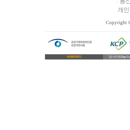
통
개인
Copyright
WARNING!
당 사이트(http: