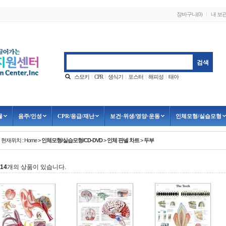
장바구니
내 보
(0)
스모키
CPR
생식기
포스터
해피성
태아
물
음주/인성
CPR/응급/재난
보건·위생/영양·운동
인체모형/실습모형
현재위치 :
Home
>
인체모형/실습모형/CD-DVD
>
인체 판넬 차트
>
두부
14
개의 상품이 있습니다.