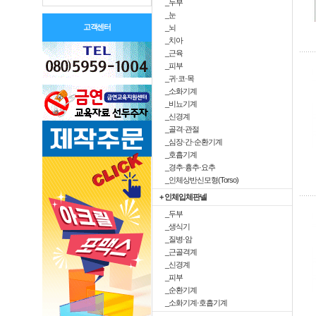
_두부
_눈
고객센터
_뇌
_치아
_근육
_피부
_귀·코·목
_소화기계
_비뇨기계
_신경계
_골격·관절
_심장·간·순환기계
_호흡기계
_경추·흉추·요추
_인체상반신모형(Torso)
+ 인체입체판넬
_두부
_생식기
_질병·암
_근골격계
_신경계
_피부
_순환기계
_소화기계·호흡기계