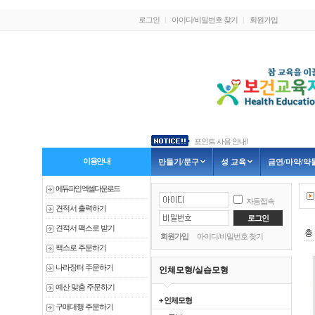
로그인
아이디/비밀번호 찾기
회원가입
포인트 사용 안내!
3가지 신제품 안내
흡연예방교육-금연골든벨, 인형극
이용안내
만들기/문구
성 교육
금연/마약/약
1.신제품 출시 안내
2.신제품 출시 안내
에듀파인 엑셀다운로드
자동접속
견적서 출력하기
견적서 팩스로 받기
총
회원가입
아이디/비밀번호 찾기
팩스로 주문하기
나라장터 주문하기
인체모형/실습모형
예산 맞춤 주문하기
+ 인체모형
구매대행 주문하기