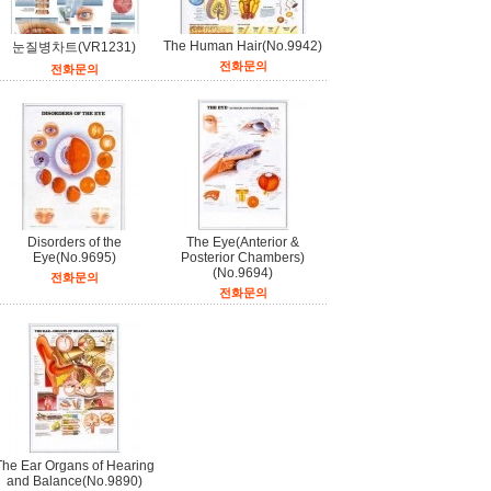
The Human Hair(No.9942)
눈질병차트(VR1231)
전화문의
전화문의
Disorders of the
The Eye(Anterior &
Eye(No.9695)
Posterior Chambers)
(No.9694)
전화문의
전화문의
The Ear Organs of Hearing
and Balance(No.9890)